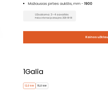
Mažiausias pirties aukštis, mm -
1900
Užsakoma: 3–4 savaitės
Prekės informacija atnaujinta: 2026-08-08
Kainos užkla
1
Galia
12,0 kW
15,0 kW