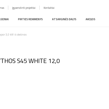
imas
Įgyvendinti projektai
Kontaktai
ASEINAI
PIRTIES REIKMENYS
ATSARGINĖS DALYS
AKCIJOS
apor 3,0 kW iš dešinės
 MYTHOS S45 WHITE 12,0