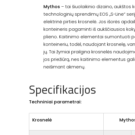
Mythos
– tai šiuolaikinio dizaino, aukštos 
technologinių sprendimų EOS ,,S-Line“ serij
elektrinė pirties krosnelė. Jos išorės apda
konteineris pagaminti iš aukščiausios kok
plieno. Kaitinimo elementai sumontuoti
konteineriu, todėl, naudojant krosnelę, 
jų. Tai žymiai prailgina krosnelės naudojim
jos priežiūrą, nes kaitinimo elementus gal
neišimant akmenų.
Specifikacijos
Techniniai parametrai:
Krosnelė
Mytho