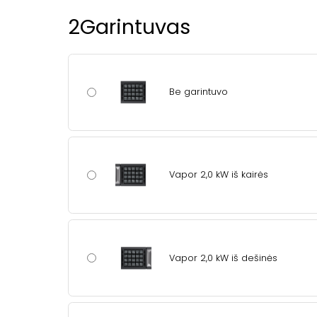
2
Garintuvas
Be garintuvo
Vapor 2,0 kW iš kairės
Vapor 2,0 kW iš dešinės