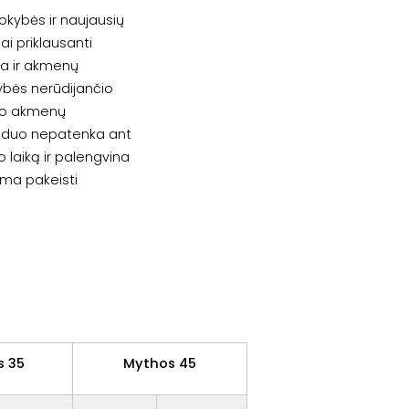
kokybės ir naujausių
ai priklausanti
ila ir akmenų
ybės nerūdijančio
 po akmenų
vanduo nepatenka ant
o laiką ir palengvina
ima pakeisti
s 35
Mythos 45