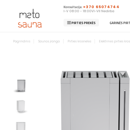
Konsultacija:
+370 65074744
I-V 08:00 - 18:00
VI-VII Nedirba
PIRTIES PREKĖS
GARINĖS PIR
Pagrindinis
Saunos įranga
Pirties krosnelės
Elektrinės pirties kro