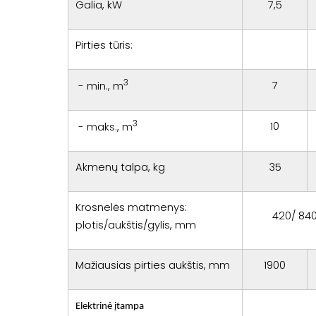
Galia, kW
7,5
Pirties tūris:
3
7
- min., m
3
10
- maks., m
Akmenų talpa, kg
35
Krosnelės matmenys:
420/ 840
plotis/aukštis/gylis, mm
Mažiausias pirties aukštis, mm
1900
Elektrinė įtampa