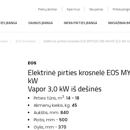
Prekių ženklai
Apie mus
Naujienos
Pirties įreng
TIES ĮRANGA
SAUNOS ĮRANGA
INFRA PIRTIES ĮRANGA
MASAŽINIAI B
snelės
EOS krosnelės
Elektrinė pirties krosnelė EOS MYTHOS S45 WHITE 12,0 kW V
EOS
Elektrinė pirties krosnelė EOS
kW
Vapor 3,0 kW iš dešinės
3
Pirties tūris, m
:
14 - 18
Akmenų kiekis, kg:
45
Aukštis, mm:
840
Plotis, mm -
500
Gylis, mm -
370